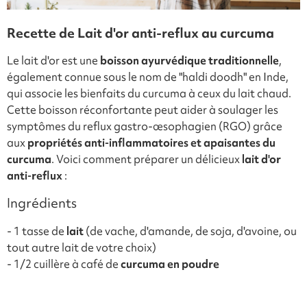
Recette de Lait d'or anti-reflux au curcuma
Le lait d'or est une
boisson ayurvédique traditionnelle
,
également connue sous le nom de "haldi doodh" en Inde,
qui associe les bienfaits du curcuma à ceux du lait chaud.
Cette boisson réconfortante peut aider à soulager les
symptômes du reflux gastro-œsophagien (RGO) grâce
aux
propriétés anti-inflammatoires et apaisantes du
curcuma
. Voici comment préparer un délicieux
lait d'or
anti-reflux
:
Ingrédients
- 1 tasse de
lait
(de vache, d'amande, de soja, d'avoine, ou
tout autre lait de votre choix)
- 1/2 cuillère à café de
curcuma en poudre
- 1/4 de cuillère à café de
poivre noir moulu
(le poivre noir
améliore l'absorption de la curcumine, le composé actif du