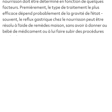
nourrisson doit être déterminé en fonction de quelques
facteurs. Premièrement, le type de traitement le plus
efficace dépend probablement de la gravité de l'état -
souvent, le reflux gastrique chez le nourrisson peut être
résolu à l'aide de remèdes maison, sans avoir à donner au
bébé de médicament ou à lui faire subir des procédures
médicales invasives.
La façon dont vous traitez le reflux gastrique du
nourrisson dépend également de la durée pendant
laquelle il présente des symptômes. Si le bébé a moins
d'un an et ne présente des symptômes que depuis
quelques mois, des changements mineurs peuvent
souvent aider à le soulager.
Il est toujours préférable de consulter votre pédiatre sur le
meilleur traitement, mais voici un résumé de certaines des
options qu'il peut vous recommander.